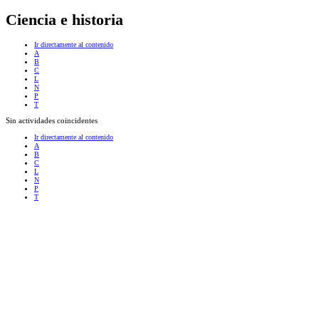
Ciencia e historia
Ir directamente al contenido
A
B
C
L
N
P
T
Sin actividades coincidentes
Ir directamente al contenido
A
B
C
L
N
P
T