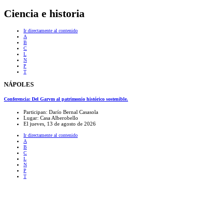
Ciencia e historia
Ir directamente al contenido
A
B
C
L
N
P
T
NÁPOLES
Conferencia: Del Garvm al patrimonio histórico sostenible.
Participan: Darío Bernal Casasola
Lugar: Casa Alberobello
El jueves, 13 de agosto de 2026
Ir directamente al contenido
A
B
C
L
N
P
T